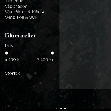
Tillbehör
Vågbrädor
Våtdräkter & Klädsel
Wing Foil & SUP
Filtrera efter
Pris
4 499 kr
7 499 kr
Storlek
50
55
45-50 cm
50-55 cm
Address