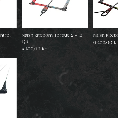
ntrol
Naish kitebom Torque 2 + I3
Naish kite
QR
Pris
6 499,00 k
Pris
4 499,00 kr