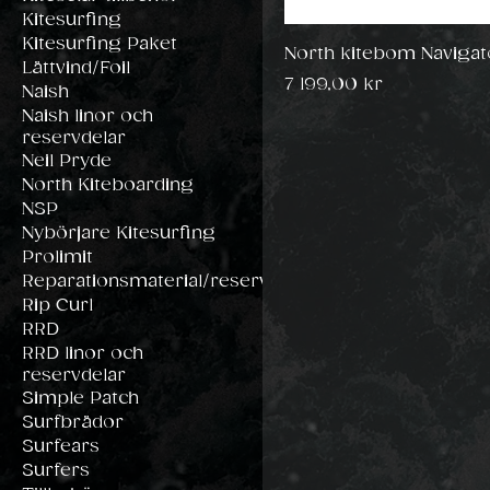
Kitesurfing
Kitesurfing Paket
North kitebom Navigat
Lättvind/Foil
Pris
7 199,00 kr
Naish
Naish linor och
reservdelar
Neil Pryde
North Kiteboarding
NSP
Nybörjare Kitesurfing
Prolimit
Reparationsmaterial/reservdelar
Rip Curl
RRD
RRD linor och
reservdelar
Simple Patch
Surfbrädor
Surfears
Surfers