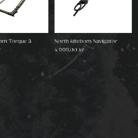
bom Torque 3
North kitebom Navigator
Pris
r
4 999,00 kr