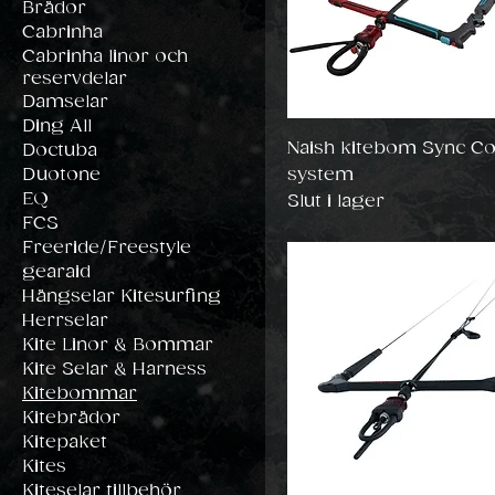
Brädor
Cabrinha
Cabrinha linor och
reservdelar
Damselar
Ding All
Naish kitebom Sync Co
Doctuba
Duotone
system
EQ
Slut i lager
FCS
Freeride/Freestyle
gearaid
Hängselar Kitesurfing
Herrselar
Kite Linor & Bommar
Kite Selar & Harness
Kitebommar
Kitebrädor
Kitepaket
Kites
Kiteselar tillbehör