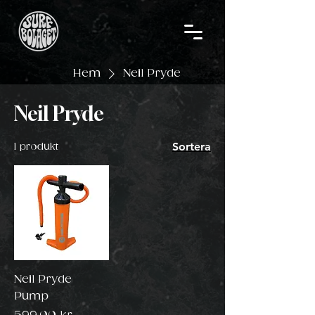
Hem
Neil Pryde
Neil Pryde
Sortera
1 produkt
Neil Pryde
Pump
Pris