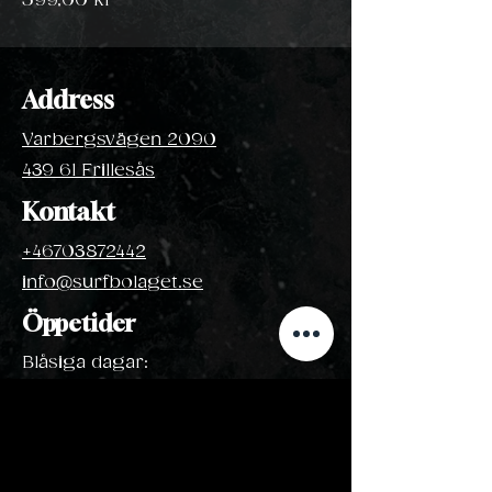
599,00 kr
Address
Varbergsvägen 2090
439 61 Frillesås
Kontakt
+46703872442
info@surfbolaget.se
Öppetider
Blåsiga dagar:
April - Oktober
Hör
av dig till oss!