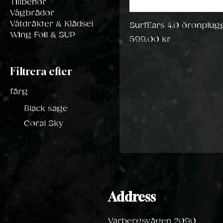
Tillbehör
Vågbrädor
Våtdräkter & Klädsel
SurfEars 4.0 öronplug
Wing Foil & SUP
Pris
599,00 kr
Filtrera efter
färg
Black sage
Coral Sky
Address
Varbergsvägen 2090