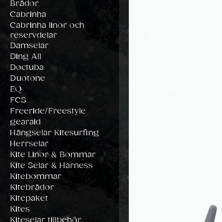
Brädor
Cabrinha
Cabrinha linor och
reservdelar
Damselar
Ding All
Doctuba
Duotone
EQ
FCS
Freeride/Freestyle
gearaid
Hängselar Kitesurfing
Herrselar
Kite Linor & Bommar
Kite Selar & Harness
Kitebommar
Kitebrädor
Kitepaket
Kites
Kiteselar tillbehör