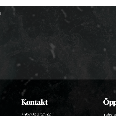
g
Kontakt
Öpp
+46703872442
Blåsi