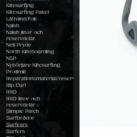
Kitesurfing
Kitesurfing Paket
Lättvind/Foil
Naish
Naish linor och
reservdelar
Neil Pryde
North Kiteboarding
NSP
Nybörjare Kitesurfing
Prolimit
Reparationsmaterial/reservdelar
Rip Curl
RRD
RRD linor och
reservdelar
Simple Patch
Surfbrädor
Surfears
Surfers