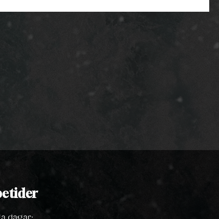
etider
ga dagar: