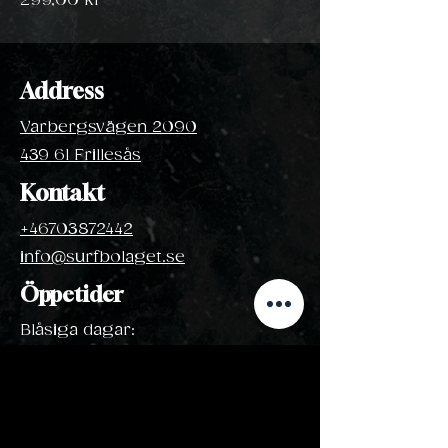
299,00 kr
Address
Varbergsvägen 2090
439 61 Frillesås
Kontakt
+46703872442
info@surfbolaget.se
Öppetider
Blåsiga dagar:
April - Oktober
Hör
av dig till oss!