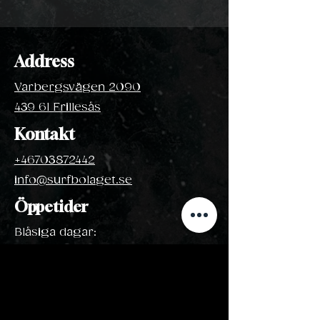
Address
Varbergsvägen 2090
439 61 Frillesås
Kontakt
+46703872442
info@surfbolaget.se
Öppetider
Blåsiga dagar:
April - Oktober
Hör
av dig till oss!