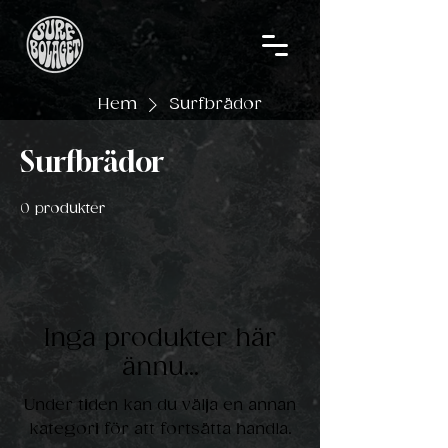
Hem
Surfbrädor
Surfbrädor
0 produkter
Inga produkter här
ännu...
Under tiden kan du välja en annan
kategori för att fortsätta handla.