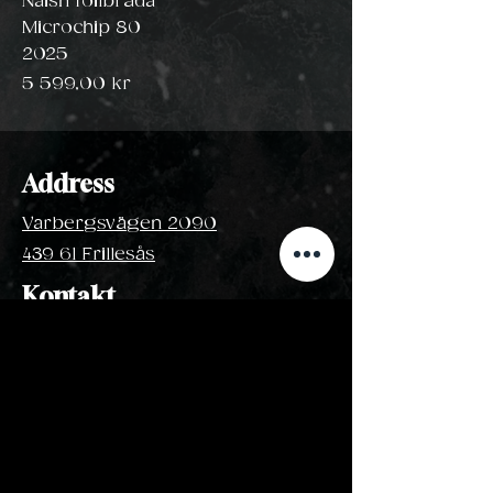
Naish foilbräda
Microchip 80
2025
Pris
5 599,00 kr
Address
Varbergsvägen 2090
439 61 Frillesås
Kontakt
+46703872442
info@surfbolaget.se
Öppetider
Blåsiga dagar:
April - Oktober