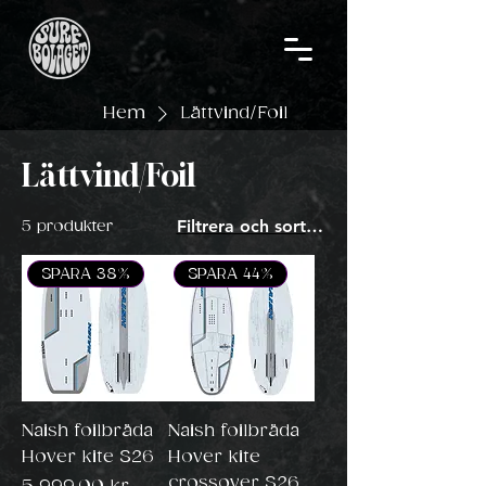
Hem
Lättvind/Foil
Lättvind/Foil
Filtrera och sortera
5 produkter
SPARA 38%
SPARA 44%
Naish foilbräda
Naish foilbräda
Hover kite S26
Hover kite
crossover S26
Pris