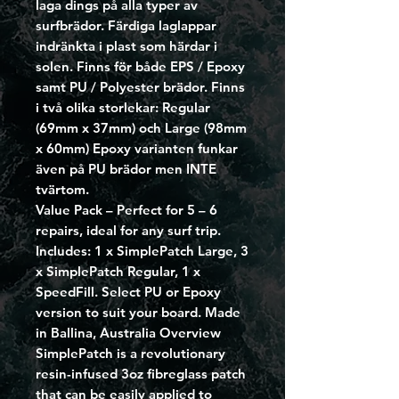
laga dings på alla typer av
surfbrädor. Färdiga laglappar
indränkta i plast som härdar i
solen. Finns för både EPS / Epoxy
samt PU / Polyester brädor. Finns
i två olika storlekar: Regular
(69mm x 37mm) och Large (98mm
x 60mm) Epoxy varianten funkar
även på PU brädor men INTE
tvärtom.
Value Pack – Perfect for 5 – 6
repairs, ideal for any surf trip.
Includes: 1 x SimplePatch Large, 3
x SimplePatch Regular, 1 x
SpeedFill. Select PU or Epoxy
version to suit your board. Made
in Ballina, Australia Overview
SimplePatch is a revolutionary
resin-infused 3oz fibreglass patch
that can be easily applied to