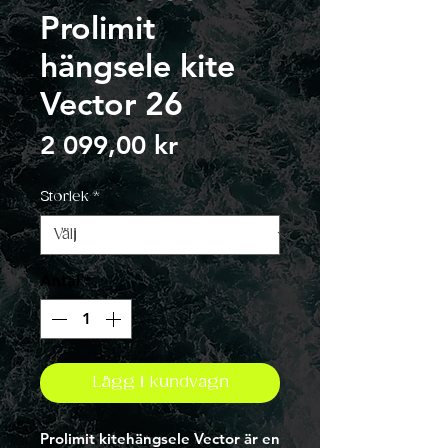
Prolimit
hängsele kite
Vector 26
Pris
2 099,00 kr
Storlek
*
Antal
*
Lägg i kundvagn
Prolimit kitehängsele Vector är en