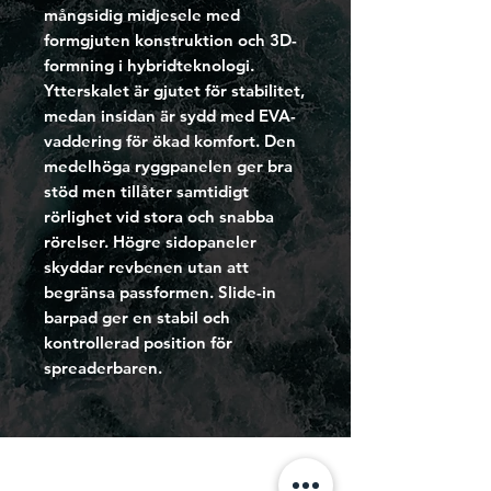
mångsidig midjesele med
formgjuten konstruktion och 3D-
formning i hybridteknologi.
Ytterskalet är gjutet för stabilitet,
medan insidan är sydd med EVA-
vaddering för ökad komfort. Den
medelhöga ryggpanelen ger bra
stöd men tillåter samtidigt
rörlighet vid stora och snabba
rörelser. Högre sidopaneler
skyddar revbenen utan att
begränsa passformen. Slide-in
barpad ger en stabil och
kontrollerad position för
spreaderbaren.