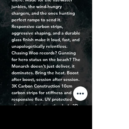
junkies, the wind-hungry
chargers, and the ones hunting
perfect ramps to send it.
Responsive carbon strips,
aggressive shaping, and a durable
glass finish make it loud, fast, and
unapologetically relentless.
Chasing Woo records? Gunning
for hero status on the beach? The
Monarch doesn’t just deliver, it
dominates. Bring the heat. Boost
after boost, session after session.
3K Carbon Construction 10cm
carbon strips for stiffness and
responsive flex. UV protected
glossy top sheet on the deck. 3D
bottom shaping and keel lock
spine for maximum grip. 4.5cm G-
10 assymmetric fins for