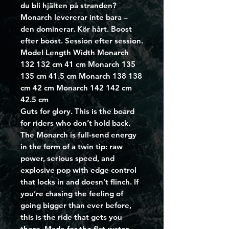
du bli hjälten på stranden?
Monarch levererar inte bara –
den dominerar. Kör hårt. Boost
efter boost. Session efter session.
Model Length Width Monarch
132 132 cm 41 cm Monarch 135
135 cm 41.5 cm Monarch 138 138
cm 42 cm Monarch 142 142 cm
42.5 cm
Guts for glory. This is the board
for riders who don’t hold back.
The Monarch is full-send energy
in the form of a twin tip: raw
power, serious speed, and
explosive pop with edge control
that locks in and doesn’t flinch. If
you’re chasing the feeling of
going bigger than ever before,
this is the ride that gets you
there. Made for the flat-water