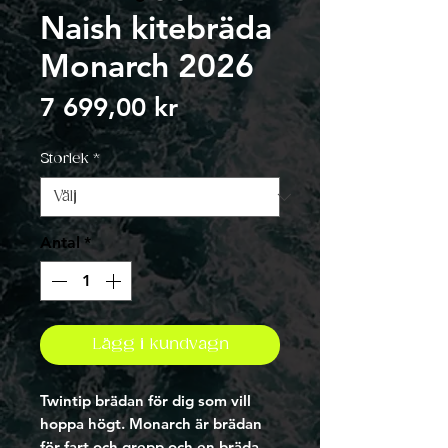
Naish kitebräda
Monarch 2026
Pris
7 699,00 kr
Storlek
*
Antal
*
Lägg i kundvagn
Twintip brädan för dig som vill
hoppa högt. Monarch är brädan
för fart och grepp och en bräda