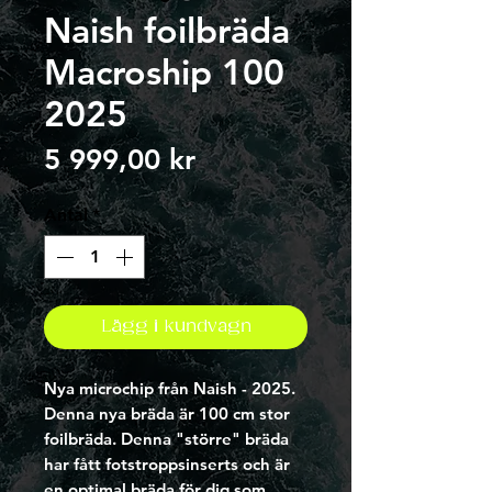
Naish foilbräda
Macroship 100
2025
Pris
5 999,00 kr
Antal
*
Lägg i kundvagn
Nya microchip från Naish - 2025.
Denna nya bräda är 100 cm stor
foilbräda. Denna "större" bräda
har fått fotstroppsinserts och är
en optimal bräda för dig som