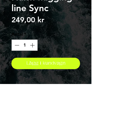
line Sync
Pris
249,00 kr
Antal
*
Lägg i kundvagn
Address
Varbergsvägen 2090
439 61 Frillesås