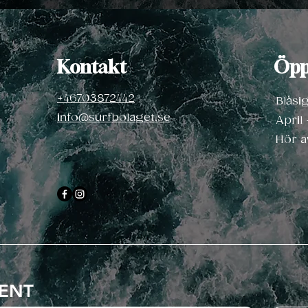
Kontakt
Öpp
+46703872442
Blåsi
info@surfbolaget.se
April
Hör
a
ENT