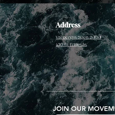
Address
Varbergsvägen 2090
439 61 Frillesås
JOIN OUR MOVEM