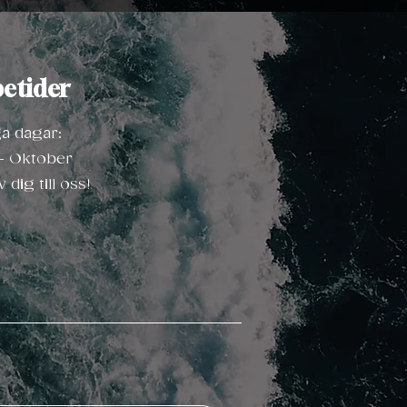
etider
ga dagar:
 - Oktober
v dig till oss!